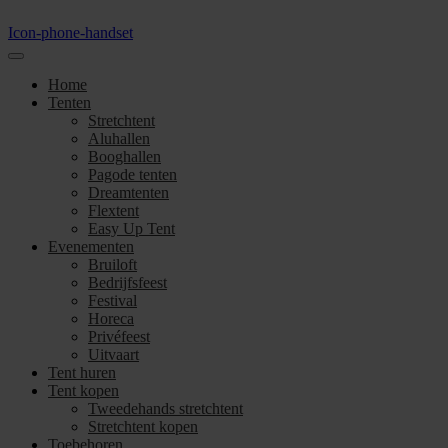
Icon-phone-handset
Home
Tenten
Stretchtent
Aluhallen
Booghallen
Pagode tenten
Dreamtenten
Flextent
Easy Up Tent
Evenementen
Bruiloft
Bedrijfsfeest
Festival
Horeca
Privéfeest
Uitvaart
Tent huren
Tent kopen
Tweedehands stretchtent
Stretchtent kopen
Toebehoren