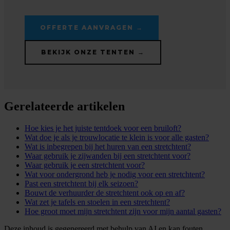
OFFERTE AANVRAGEN →
BEKIJK ONZE TENTEN →
Gerelateerde artikelen
Hoe kies je het juiste tentdoek voor een bruiloft?
Wat doe je als je trouwlocatie te klein is voor alle gasten?
Wat is inbegrepen bij het huren van een stretchtent?
Waar gebruik je zijwanden bij een stretchtent voor?
Waar gebruik je een stretchtent voor?
Wat voor ondergrond heb je nodig voor een stretchtent?
Past een stretchtent bij elk seizoen?
Bouwt de verhuurder de stretchtent ook op en af?
Wat zet je tafels en stoelen in een stretchtent?
Hoe groot moet mijn stretchtent zijn voor mijn aantal gasten?
Deze inhoud is gegenereerd met behulp van AI en kan fouten