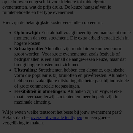
op te bouwen en geschikt voor kleinere tot middelgrote
evenementen, wat de prijs drukt. De keuze hangt af van je
ruimtebehoefte en het type evenement.
Hier zijn de belangrijkste kostenverschillen op een rij:
Opbouwtijd:
Een aluhall vraagt meer tijd en mankracht om te
monteren dan een stretchtent. Die extra arbeid vertaalt zich in
hogere kosten.
Schaalgrootte:
Aluhallen zijn modulair en kunnen enorm
groot worden. Voor grote evenementen zoals festivals of
bedrijfshallen is een aluhall de aangewezen keuze, maar dat
brengt hogere kosten met zich mee.
Uitstraling:
Stretchtenten hebben een elegante, organische
vorm die populair is bij bruiloften en privéfeesten. Aluhallen
hebben een zakelijkere uitstraling die beter past bij industriële
of grote commerciële toepassingen.
Flexibiliteit in afmetingen:
Aluhallen zijn in vrijwel elke
maat leverbaar, terwijl stretchtenten meer beperkt zijn in
maximale afmeting.
Wil je weten welke tentsoort het beste bij jouw evenement past?
Bekijk dan het
overzicht van alle tenttypen
om een goede
vergelijking te maken.