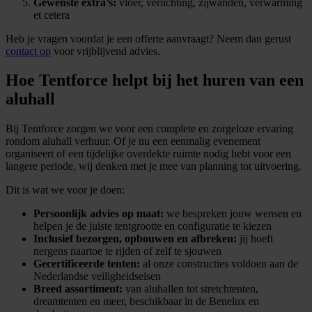
Gewenste extra’s:
vloer, verlichting, zijwanden, verwarming
et cetera
Heb je vragen voordat je een offerte aanvraagt? Neem dan gerust
contact op
voor vrijblijvend advies.
Hoe Tentforce helpt bij het huren van een
aluhall
Bij Tentforce zorgen we voor een complete en zorgeloze ervaring
rondom aluhall verhuur. Of je nu een eenmalig evenement
organiseert of een tijdelijke overdekte ruimte nodig hebt voor een
langere periode, wij denken met je mee van planning tot uitvoering.
Dit is wat we voor je doen:
Persoonlijk advies op maat:
we bespreken jouw wensen en
helpen je de juiste tentgrootte en configuratie te kiezen
Inclusief bezorgen, opbouwen en afbreken:
jij hoeft
nergens naartoe te rijden of zelf te sjouwen
Gecertificeerde tenten:
al onze constructies voldoen aan de
Nederlandse veiligheidseisen
Breed assortiment:
van aluhallen tot stretchtenten,
dreamtenten en meer, beschikbaar in de Benelux en