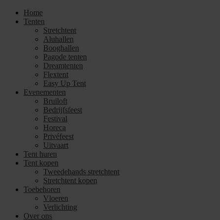
Home
Tenten
Stretchtent
Aluhallen
Booghallen
Pagode tenten
Dreamtenten
Flextent
Easy Up Tent
Evenementen
Bruiloft
Bedrijfsfeest
Festival
Horeca
Privéfeest
Uitvaart
Tent huren
Tent kopen
Tweedehands stretchtent
Stretchtent kopen
Toebehoren
Vloeren
Verlichting
Over ons