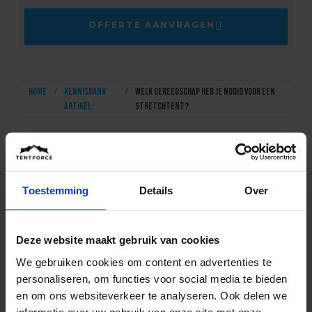
OFFERTE AANVRAGEN
Home
/
Kennisbank
/
Welk gereedschap heb je nodig voor een
artikel
stretchtent?
Inhoudsopgave
Toestemming
Details
Over
Het opbouwen van een stretchtent vereist het juiste
Deze website maakt gebruik van cookies
gereedschap om een veilige en stabiele constructie
We gebruiken cookies om content en advertenties te
te garanderen. Of je nu een
stretchtent
huurt voor
personaliseren, om functies voor social media te bieden
een bruiloft, bedrijfsfeest of festival, de kwaliteit
en om ons websiteverkeer te analyseren. Ook delen we
van je gereedschap bepaalt de stabiliteit en
informatie over uw gebruik van onze site met onze